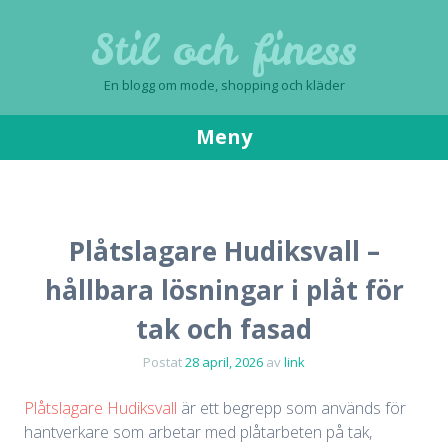
Stil och finess
En blogg om mode, shopping och kläder
Meny
Gå
till
innehåll
Plåtslagare Hudiksvall –
hållbara lösningar i plåt för
tak och fasad
Postat
28 april, 2026
av
link
Plåtslagare Hudiksvall
är ett begrepp som används för
hantverkare som arbetar med plåtarbeten på tak,